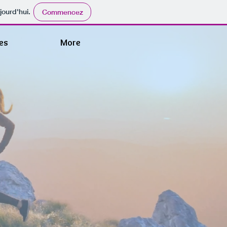
jourd'hui.
Commencez
ues
More